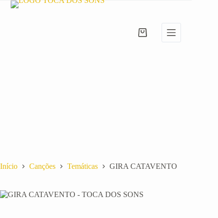
Pular
para
o
conteúdo
Carrinho
de
compras
Início
Canções
Temáticas
GIRA CATAVENTO